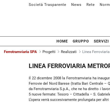
Società Trasparente
News
Rete
Norm
HOME
GRUPPO
SERVIZI
Ferrotramviaria SPA
Progetti
Realizzati
Linea Ferroviari
Linea Ferroviaria Metropolitana
LINEA FERROVIARIA METRO
Il 22 dicembre 2008 la Ferrotramviaria ha inaugura
Ferrovie del Nord Barese (tratta Bari Centrale – 
da Ferrotramviaria S.p.A., che ne ha diretto i lavo
5 nuove fermate: Tesoro – Cittadella – S. Gabriel
L’opera verrà succesivamente prolungata per altri 0