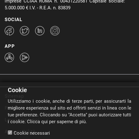
imprese CCIAA ROMA n. 00431220581 Capitale sociale:
5.000.000 € I.V. - R.E.A. n. 83839
SOCIAL
APP
Cookie
Sitemap
Utilizziamo i cookie, anche di terze parti, per assicurarti la
Privacy
migliore esperienza sul sito ed offrirti servizi in linea con le
tue preferenze. Cliccando su "Accetta" puoi autorizzare tutti
Lavora con noi
i cookie.
Clicca qui per saperne di più.
Accessibilità
Cookie necessari