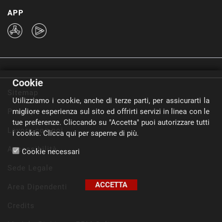
APP
Cookie
Sitemap
Utilizziamo i cookie, anche di terze parti, per assicurarti la
Privacy
migliore esperienza sul sito ed offrirti servizi in linea con le
tue preferenze. Cliccando su "Accetta" puoi autorizzare tutti
Lavora con noi
i cookie.
Clicca qui per saperne di più.
Accessibilità
Cookie necessari
Sede Legale
ACCETTA
Area Dipendenti
Credits