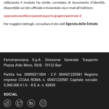
utilizzando il modulo fac-simile,
corredato di documento d’identità,
disponibile sul sito ufficiale e inviandolo via e-mail all’indirizzo:
opposizioneutilizzospesetrasporto@agenziaentrate.it
Per maggiori dettagli, consultare il sito dell’
Agenzia delle Entrate
.
Ferrotramviaria S.p.A. Direzione Generale Trasporto
Piazza Aldo Moro, 50/B - 70122 Bari
Partita Iva: 00890311004 - C.F. 004431220581 Registro
imprese CCIAA ROMA n. 00431220581 Capitale sociale:
5.000.000 € I.V. - R.E.A. n. 83839
SOCIAL