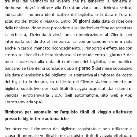
tre mesi dal verificarsi dell'evento che ha generato la richiesta di
rimborso, dovrà inoltrare alla Ferrotramviaria una richiesta scritta,
indicando il numero identificativo del biglietto o la data e l’ora di
acquisto del titolo di viaggio. Entro
30 giorni
dalla data di ricezione
della richiesta, dopo aver proceduto alle ulteriori verifiche ed accettata
la richiesta, l’Azienda invierà una comunicazione al Cliente per
informarlo sul diritto al rimborso. La comunicazione viene inviata
anche in caso di mancato riconoscimento. Il rimborso è effettuato con
storno se l’iter di richiesta rimborso si conclude entro il
giorno 5
del
mese successivo alla data di emissione del biglietto, con bonifico
bancario se tale iter si conclude dopo il
giorno 5
del mese successivo
alla data di emissione del biglietto. In alternativa al rimborso del costo
del biglietto in denaro, su richiesta del Cliente l’Azienda emette un
biglietto sostitutivo per i soli titoli di viaggio acquistati dai sistemi di
vendita Ferrotramviaria S.p.A. (self automatiche, sito web e App
Ferrotramviaria SpA).
Rimborso per anomalie nell’acquisto titoli di viaggio effettuato
presso le biglietterie automatiche
Per ottenere il rimborso del biglietto acquistato e non utilizzato a
causa di anomalie verificatisi nell’acquisto titoli di viaggio effettuato