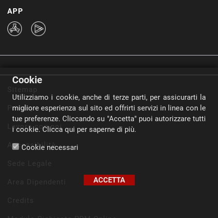
APP
Cookie
Sitemap
Utilizziamo i cookie, anche di terze parti, per assicurarti la
Privacy
migliore esperienza sul sito ed offrirti servizi in linea con le
tue preferenze. Cliccando su "Accetta" puoi autorizzare tutti
Lavora con noi
i cookie.
Clicca qui per saperne di più.
Accessibilità
Cookie necessari
Sede Legale
ACCETTA
Area Dipendenti
Credits